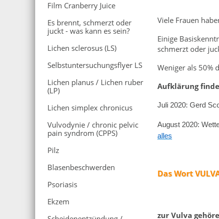
Film Cranberry Juice
Viele Frauen habe
Es brennt, schmerzt oder
juckt - was kann es sein?
Einige Basiskennt
Lichen sclerosus (LS)
schmerzt oder juck
Selbstuntersuchungsflyer LS
Weniger als 50% d
Lichen planus / Lichen ruber
Aufklärung finde
(LP)
Juli 2020: Gerd Sco
Lichen simplex chronicus
Vulvodynie / chronic pelvic
August 2020: Wetten
pain syndrom (CPPS)
alles
Pilz
Blasenbeschwerden
Das Wort VULVA 
Psoriasis
Ekzem
zur Vulva gehöre
Scheidenentzündung /