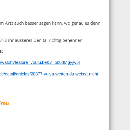
em Arzt auch besser sagen kann, wo genau es denn
18 ihr äusseres Genital richtig benennen.
t:
m/watch?feature=youtu.be&v=ob6dMgyjw5I
/detail/articles/28877-vulva-wetten-du-weisst-nicht-
Frau