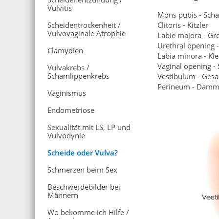
Vulvitis
Mons pubis - Sch
Scheidentrockenheit /
Clitoris - Kitzler
Vulvovaginale Atrophie
Labie majora - Gr
Urethral opening
Clamydien
Labia minora - Kl
Vaginal opening -
Vulvakrebs /
Schamlippenkrebs
Vestibulum - Gesa
Perineum - Dam
Vaginismus
Endometriose
Sexualität mit LS, LP und
Vulvodynie
Scheide oder Vulva?
Schmerzen beim Sex
Beschwerdebilder bei
Männern
Wo bekomme ich Hilfe /