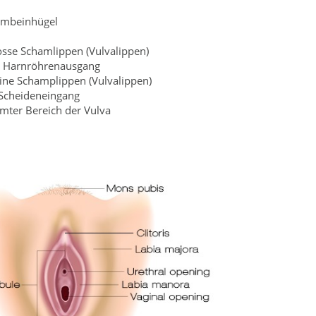
ambeinhügel
osse Schamlippen (Vulvalippen)
 - Harnröhrenausgang
eine Schamplippen (Vulvalippen)
 Scheideneingang
mter Bereich der Vulva
m