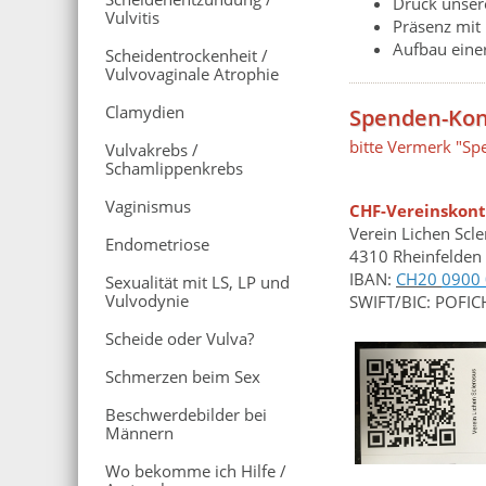
Druck unsere
Vulvitis
Präsenz mit
Aufbau eine
Scheidentrockenheit /
Vulvovaginale Atrophie
Clamydien
Spenden-Kon
bitte Vermerk "Sp
Vulvakrebs /
Schamlippenkrebs
Vaginismus
CHF-Vereinskon
Verein Lichen Scl
Endometriose
4310 Rheinfelden
IBAN:
CH20
0900
Sexualität mit LS, LP und
Vulvodynie
SWIFT/BIC: POFI
Scheide oder Vulva?
Schmerzen beim Sex
Beschwerdebilder bei
Männern
Wo bekomme ich Hilfe /