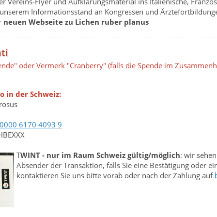
r Vereins-Flyer und Aufklärungsmaterial ins Italienische, Französ
 unserem Informationsstand an Kongressen und Ärztefortbildung
r
neuen Webseite zu Lichen ruber planus
ti
ende" oder Vermerk "Cranberry" (falls die Spende im Zusammenha
to
in der Schweiz:
erosus
 0000 6170 4093
9
CHBEXXX
T
WINT - nur im Raum Schweiz gültig/möglich
: wir sehe
Absender der Transaktion, falls Sie eine Bestätigung oder 
kontaktieren Sie uns bitte vorab oder nach der Zahlung auf