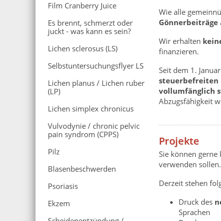
Film Cranberry Juice
Wie alle gemeinnü
Gönnerbeiträge
Es brennt, schmerzt oder
juckt - was kann es sein?
Wir erhalten
kein
Lichen sclerosus (LS)
finanzieren.
Selbstuntersuchungsflyer LS
Seit dem 1. Januar
steuerbefreiten
Lichen planus / Lichen ruber
vollumfänglich 
(LP)
Abzugsfähigkeit we
Lichen simplex chronicus
Vulvodynie / chronic pelvic
pain syndrom (CPPS)
Projekte
Pilz
Sie können gerne 
verwenden sollen.
Blasenbeschwerden
Derzeit stehen fol
Psoriasis
Druck des
n
Ekzem
Sprachen
Scheidenentzündung /