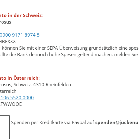
to in der Schweiz
:
erosus
0000 9171 8974 5
CHBEXXX
önnen Sie mit einer SEPA Überweisung grundsätzlich eine spese
Sollte die Bank dennoch hohe Spesen geltend machen, melden Sie s
to in Österreich
:
erosus, Schweiz, 4310 Rheinfelden
terreich
0106 5520 0000
EATWWOOE
Spenden per Kreditkarte via Paypal auf
spenden@juckenu