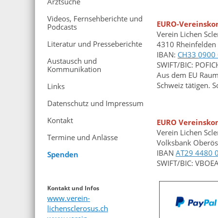
Arztsuche
Videos, Fernsehberichte und
EURO-Vereinskon
Podcasts
Verein Lichen Scl
Literatur und Presseberichte
4310 Rheinfelden
IBAN:
CH33
0900 
Austausch und
SWIFT/BIC: POFI
Kommunikation
Aus dem EU Raum k
Schweiz tätigen. 
Links
Datenschutz und Impressum
Kontakt
EURO Vereinskon
Verein Lichen Scl
Termine und Anlässe
Volksbank Oberös
IBAN
AT29 4480 
Spenden
SWIFT/BIC: VBO
Kontakt und Infos
www.verein-
lichensclerosus.ch